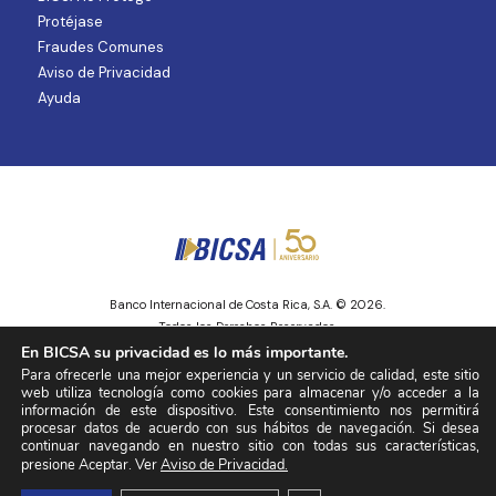
Protéjase
Fraudes Comunes
Aviso de Privacidad
Ayuda
Banco Internacional de Costa Rica, S.A. © 2026.
Todos los Derechos Reservados.
Entidad regulada y supervisada por la Superintendencia de Mercado de
En BICSA su privacidad es lo más importante.
Valores
Para ofrecerle una mejor experiencia y un servicio de calidad, este sitio
web utiliza tecnología como cookies para almacenar y/o acceder a la
información de este dispositivo. Este consentimiento nos permitirá
procesar datos de acuerdo con sus hábitos de navegación. Si desea
continuar navegando en nuestro sitio con todas sus características,
presione Aceptar. Ver
Aviso de Privacidad.