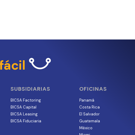
fácil
SUBSIDIARIAS
OFICINAS
BICSA Factoring
Panamá
BICSA Capital
Costa Rica
BICSA Leasing
El Salvador
BICSA Fiduciaria
Guatemala
México
Miami