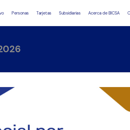
vo
Personas
Tarjetas
Subsidiarias
Acerca de BICSA
C
 2026