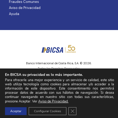
Fraudes Comunes
Aviso de Privacidad
Ayuda
Banco Internacional de Costa Rica, S.A. © 2026.
Todos los Derechos Reservados.
Entidad regulada y supervisada por la Superintendencia de Mercado de
En BICSA su privacidad es lo más importante.
Valores
Para ofrecerle una mejor experiencia y un servicio de calidad, este sitio
web utiliza tecnología como cookies para almacenar y/o acceder a la
información de este dispositivo. Este consentimiento nos permitirá
procesar datos de acuerdo con sus hábitos de navegación. Si desea
continuar navegando en nuestro sitio con todas sus características,
presione Aceptar. Ver
Aviso de Privacidad.
Cerrar el banner de cookie
Aceptar
Configurar Cookies