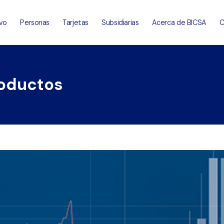
vo
Personas
Tarjetas
Subsidiarias
Acerca de BICSA
C
roductos