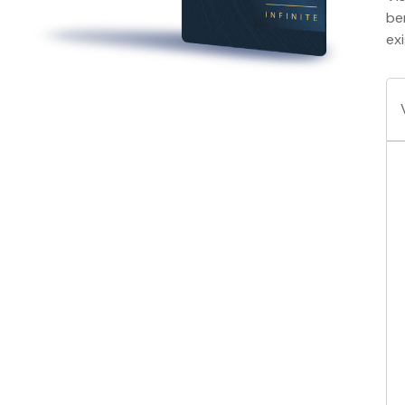
be
ex