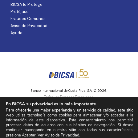
BICSA lo Protege
Protéjase
Fraudes Comunes
Aviso de Privacidad
Ayuda
Banco Internacional de Costa Rica, S.A. © 2026.
Todos los Derechos Reservados.
Entidad regulada y supervisada por la Superintendencia de Mercado de
En BICSA su privacidad es lo más importante.
Valores
Para ofrecerle una mejor experiencia y un servicio de calidad, este sitio
web utiliza tecnología como cookies para almacenar y/o acceder a la
información de este dispositivo. Este consentimiento nos permitirá
procesar datos de acuerdo con sus hábitos de navegación. Si desea
continuar navegando en nuestro sitio con todas sus características,
presione Aceptar. Ver
Aviso de Privacidad.